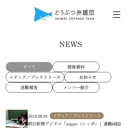
NEWS
すべて
啓発資料
メディア／プレスリリース
お知らせ
活動報告
メンバー紹介
メディア／プレスリリース
2024.08.30
朝日新聞デジタル「sippo（シッポ）」連載⑷⑸